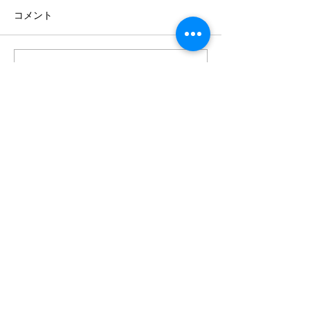
コメント
コメントを追加…
初！camino サンティアゴ
死んだつもりで
巡礼オフ会
き方
お問い合わせ
〒336-0022
埼玉県さいたま市南区白幡６丁目６−３
​​携帯：090-8170-6365
FAX:
048-863-3797
info@emi-taste.com