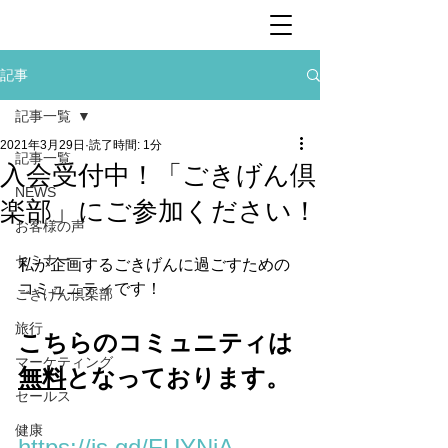
記事
記事一覧
2021年3月29日
読了時間: 1分
記事一覧
入会受付中！「ごきげん倶
NEWS
楽部」にご参加ください！
お客様の声
セミナー
私が企画するごきげんに過ごすための
コミュニティです！
ごきげん倶楽部
旅行
こちらのコミュニティは
マーケティング
無料
となっております。
セールス
健康
https://is.gd/FUYNiA