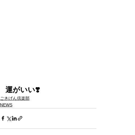
運がいい❣️
ごきげん倶楽部
NEWS